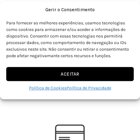
Gerir o Consentimento
Para fornecer as melhores experiências, usamos tecnologias
como cookies para armazenar e/ou aceder a informações do
dispositivo. Consentir com essas tecnologias nos permitirá
processar dados, como comportamento de navegação ou IDs
EXPERTISE ARTESANAL DESDE 1902
exclusivos neste site. Não consentir ou retirar o consentimento
pode afetar negativamante certos recursos e funções.
Arte, tradição e qualidade definem o nosso ADN com 120 anos de
existência e 6 gerações.
ACEITAR
NIF: 501613919.
Política de Cookies
Política de Privacidade
Título de atividade: T10106.